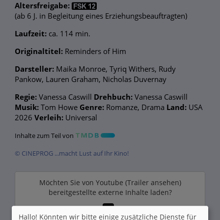
Altersfreigabe:
(ab 6 J. in Begleitung eines Erziehungsbeauftragten)
Laufzeit:
ca. 114 min.
Originaltitel:
Reminders of Him
Darsteller:
Maika Monroe, Tyriq Withers, Rudy
Pankow, Lauren Graham, Nicholas Duvernay
Regie:
Vanessa Caswill
Drehbuch:
Vanessa Caswill
Musik:
Tom Howe
Genre:
Romanze, Drama
Land:
USA
2026
Verleih:
Universal
Inhalte zum Teil von
© CINEPROG ...macht Lust auf Ihr Kino!
Möchten Sie von
Youtube (Trailer ansehen)
bereitgestellte externe Inhalte laden?
Ja
Hallo! Könnten wir bitte einige zusätzliche Dienste für