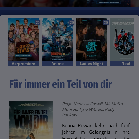
2D
2D
2D
Vorpremiere
Anime
Ladies Night
Neu!
Für immer ein Teil von dir
Regie: Vanessa Caswill. Mit Maika
Monroe, Tyriq Withers, Rudy
Pankow
Kenna Rowan kehrt nach fünf
Jahren im Gefängnis in ihre
Heimatstadt zurück, in der