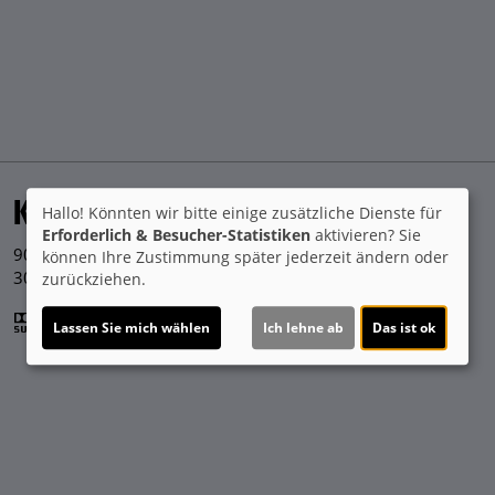
Kino 3
Hallo! Könnten wir bitte einige zusätzliche Dienste für
Erforderlich & Besucher-Statistiken
aktivieren? Sie
90 bequeme Sessel
können Ihre Zustimmung später jederzeit ändern oder
30 m² Leinwand
zurückziehen.
Lassen Sie mich wählen
Ich lehne ab
Das ist ok