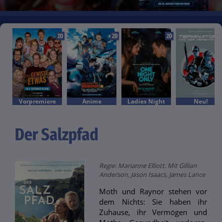
2D
2D
2D
Vorpremiere
Anime
Ladies Night
Neu!
Der Salzpfad
Regie: Marianne Elliott. Mit Gillian
Anderson, Jason Isaacs, James Lance
Moth und Raynor stehen vor
dem Nichts: Sie haben ihr
Zuhause, ihr Vermögen und