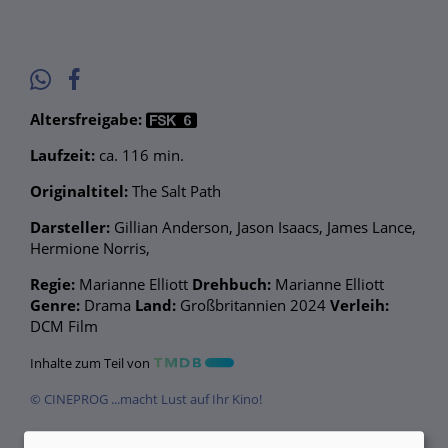
Altersfreigabe:
Laufzeit:
ca. 116 min.
Originaltitel:
The Salt Path
Darsteller:
Gillian Anderson, Jason Isaacs, James Lance,
Hermione Norris,
Regie:
Marianne Elliott
Drehbuch:
Marianne Elliott
Genre:
Drama
Land:
Großbritannien 2024
Verleih:
DCM Film
Inhalte zum Teil von
© CINEPROG ...macht Lust auf Ihr Kino!