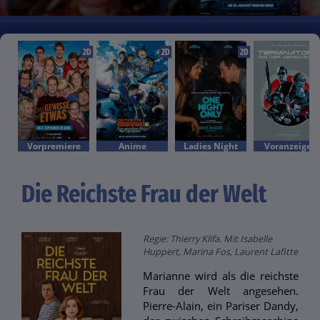
2D
2D
2D
Vorpremiere
Anime
Ladies Night
Voranzeige!
Die Reichste Frau der Welt
Regie: Thierry Klifa. Mit Isabelle
Huppert, Marina Fos, Laurent Lafitte
Marianne wird als die reichste
Frau der Welt angesehen.
Pierre-Alain, ein Pariser Dandy,