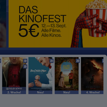
D
3D
2D
2D
2D
2D
2. Woche!
Neu!
Neu!
4. Woche!