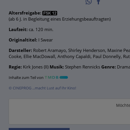
Altersfreigabe:
(ab 6 J. in Begleitung eines Erziehungsbeauftragten)
Laufzeit:
ca. 120 min.
Originaltitel:
I Swear
Darsteller:
Robert Aramayo, Shirley Henderson, Maxine Peake
Cooke, Ellie MacDowall, Anthony Capaldi, Paul Donnelly, Rut
Regie:
Kirk Jones (II)
Musik:
Stephen Rennicks
Genre:
Dram
Inhalte zum Teil von
© CINEPROG ...macht Lust auf Ihr Kino!
Möchte