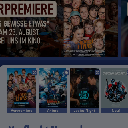
2D
2D
2D
Vorpremiere
Anime
Ladies Night
Neu!