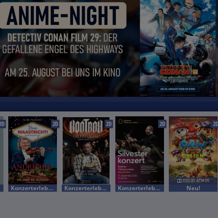
2D
2D
2D
2D
2
Konzerterlebnis
Konzerterlebnis
Konzerterlebnis
Neu!