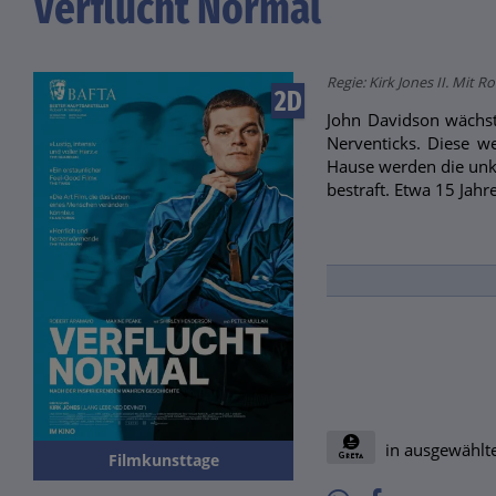
Verflucht Normal
Regie: Kirk Jones II. Mit
2D
John Davidson wächst 
Nerventicks. Diese we
Hause werden die unk
bestraft. Etwa 15 Jah
in ausgewählte
Filmkunsttage