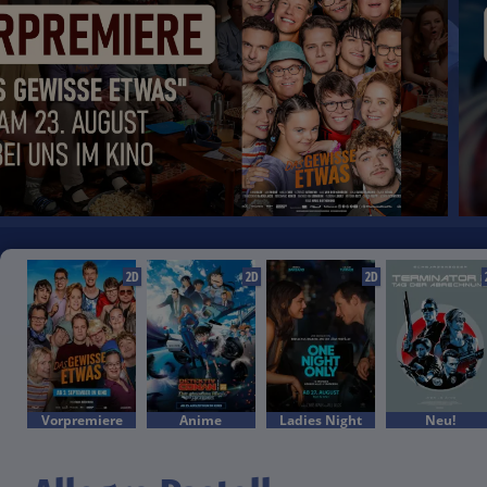
2D
2D
2D
Vorpremiere
Anime
Ladies Night
Neu!