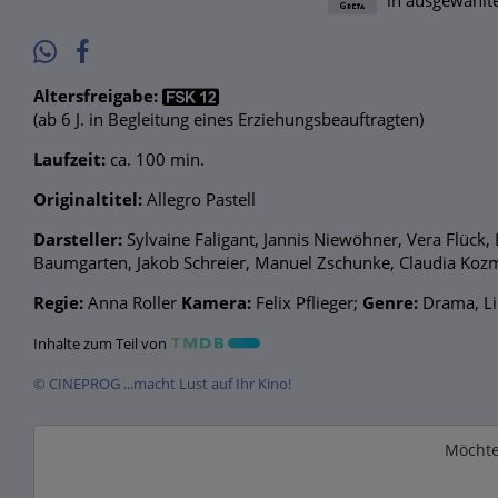
in ausgewählte
Altersfreigabe:
(ab 6 J. in Begleitung eines Erziehungsbeauftragten)
Laufzeit:
ca. 100 min.
Originaltitel:
Allegro Pastell
Darsteller:
Sylvaine Faligant, Jannis Niewöhner, Vera Flück,
Baumgarten, Jakob Schreier, Manuel Zschunke, Claudia Koz
Regie:
Anna Roller
Kamera:
Felix Pflieger;
Genre:
Drama, Li
Inhalte zum Teil von
© CINEPROG ...macht Lust auf Ihr Kino!
Möchte