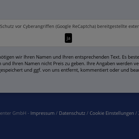
Schutz vor Cyberangriffen (Google ReCaptcha)
bereitgestellte exte
Ja
ötigen wir Ihren Namen und Ihren entsprechenden Text. Es beste
 und Ihren Namen nicht Preis zu geben. Ihre Angaben werden vers
gespeichert und ggf. von uns entfernt, kommentiert oder und bear
center GmbH -
Impressum
/
Datenschutz
/
Cookie Einstellungen
/