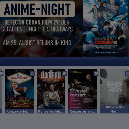
2D
2D
2D
2D
2
Konzerterlebnis
Konzerterlebnis
Konzerterlebnis
Neu!