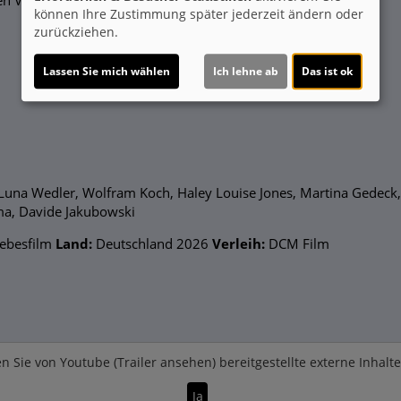
n Vorstellungen
können Ihre Zustimmung später jederzeit ändern oder
zurückziehen.
Lassen Sie mich wählen
Ich lehne ab
Das ist ok
 Luna Wedler, Wolfram Koch, Haley Louise Jones, Martina Gedeck,
ma, Davide Jakubowski
ebesfilm
Land:
Deutschland 2026
Verleih:
DCM Film
n Sie von
Youtube (Trailer ansehen)
bereitgestellte externe Inhalt
Ja