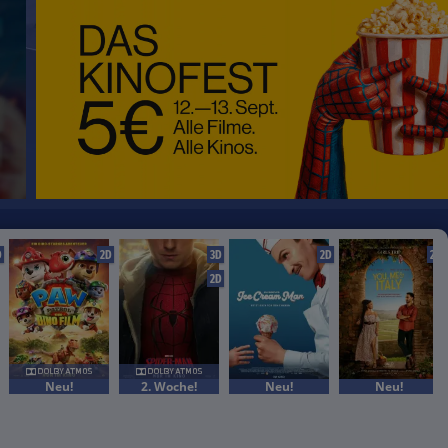
D
2D
3D
2D
2D
2D
Neu!
2. Woche!
Neu!
Neu!