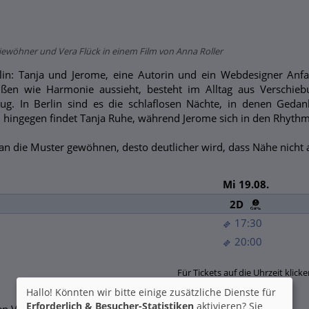
 Niewöhner und Vera Flück in einem Film von Anna Roller
n: Tanja und Jerome, eine Autorin und ein Webdesigner Anfan
ßen wie Harmonie aussieht, besteht im Alltag aus Verschie
g. In Berlin sind es die schlaflosen Nächte, in denen Gedan
 hingegen findet Tanja Ruhe, während Jerome sich in den Rhythmu
 an die Muster gewöhnen, desto deutlicher wird, dass Nähe nicht 
Mi 19.08.
2D
17:30
20:00
Für Tickets auf die Uhrzeit klicke
Hallo! Könnten wir bitte einige zusätzliche Dienste für
Erforderlich & Besucher-Statistiken
aktivieren? Sie