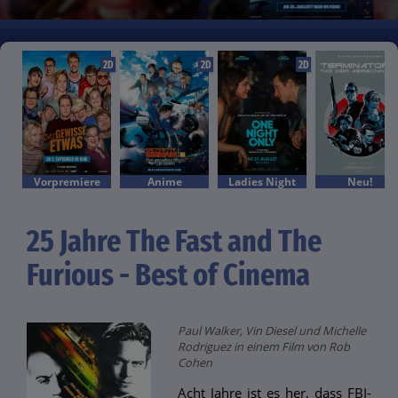
2D
2D
2D
Vorpremiere
Anime
Ladies Night
Neu!
25 Jahre The Fast and The
Furious - Best of Cinema
Paul Walker, Vin Diesel und Michelle
Rodriguez in einem Film von Rob
Cohen
Acht Jahre ist es her, dass FBI-