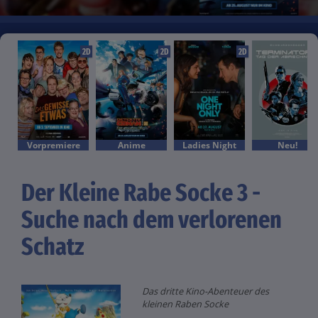
2D
2D
2D
Vorpremiere
Anime
Ladies Night
Neu!
Der Kleine Rabe Socke 3 -
Suche nach dem verlorenen
Schatz
Das dritte Kino-Abenteuer des
kleinen Raben Socke