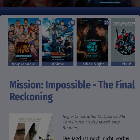
2D
2D
2D
Vorpremiere
Anime
Ladies Night
Neu!
Mission: Impossible - The Final
Reckoning
Regie: Christopher McQuarrie. Mit
Tom Cruise, Hayley Atwell, Ving
Rhames
Die Jagd ist noch nicht vorbei: