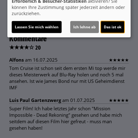
Erforderlich & Besucher-Statistiken
aktivieren? Sie
Ja
können Ihre Zustimmung später jederzeit ändern oder
zurückziehen.
Trailer 1 | Trailer-FSK: 12
Lassen Sie mich wählen
Ich lehne ab
Das ist ok
Kommentare
★
★
★
★
☆
20
Alfons
am 16.07.2025
★
★
★
★
★
Tom Cruise ist schon seit dem ersten Mi top werde mir
dieses Meisterwerk auf Blu-Ray holen und noch 5 mal
ansehen. Ist wie James Bond nur mit US Geheimdienst
IMF
Luis Paul Gartenzwerg
am 01.07.2025
★
★
★
★
★
Super Film! Ich habe letztes Jahr schon "Mission
Impossible - Dead Rekoning" gesehen und habe mich
seitdem auf diesen Film hier gefreut - muss man
gesehen haben!