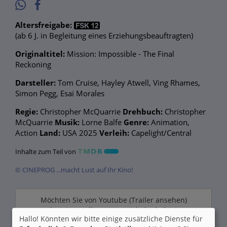
Altersfreigabe:
(ab 6 J. in Begleitung eines Erziehungsbeauftragten)
Originaltitel:
Mission: Impossible - The Final
Reckoning
Darsteller:
Tom Cruise, Hayley Atwell, Ving Rhames,
Simon Pegg, Esai Morales
Regie:
Christopher McQuarrie
Drehbuch:
Christopher
McQuarrie
Musik:
Lorne Balfe
Genre:
Animation,
Action
Land:
USA 2025
Verleih:
Capelight/Central
Inhalte zum Teil von
© CINEPROG ...macht Lust auf Ihr Kino!
Möchten Sie von
Youtube (Trailer ansehen)
bereitgestellte externe Inhalte laden?
Hallo! Könnten wir bitte einige zusätzliche Dienste für