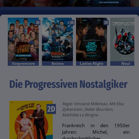
2D
2D
2D
Vorpremiere
Anime
Ladies Night
Neu!
Die Progressiven Nostalgiker
Regie: Vinciane Millereau. Mit Elsa
2D
Zylberstein, Didier Bourdon,
Mathilde Le Borgne
Frankreich in den 1950er
Jahren: Michel, ein
durchschnittlicher