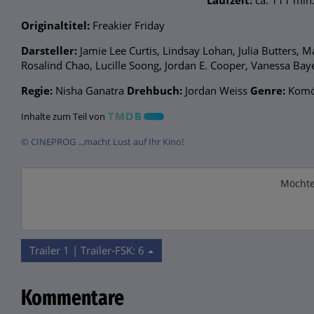
Laufzeit:
ca. 111 min
Originaltitel:
Freakier Friday
Darsteller:
Jamie Lee Curtis, Lindsay Lohan, Julia Butters
Rosalind Chao, Lucille Soong, Jordan E. Cooper, Vanessa Ba
Regie:
Nisha Ganatra
Drehbuch:
Jordan Weiss
Genre:
Komö
Inhalte zum Teil von
© CINEPROG ...macht Lust auf Ihr Kino!
Möchte
Trailer 1 | Trailer-FSK: 6
Kommentare