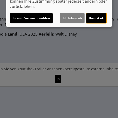
.
können Ihre Zustimmung später jederzeit ändern oder
zurückziehen.
Lassen Sie mich wählen
Ich lehne ab
Das ist ok
, Manny Jacinto, Sophia Hammons, Chad Michael Murray, Stephen 
yer, Maitreyi Ramakrishnan
die
Land:
USA 2025
Verleih:
Walt Disney
n Sie von
Youtube (Trailer ansehen)
bereitgestellte externe Inhalt
Ja