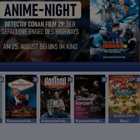
2D
2D
2D
2D
2
Konzerterlebnis
Konzerterlebnis
Konzerterlebnis
Neu!