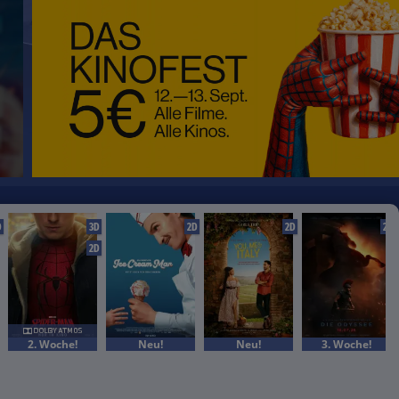
D
3D
2D
2D
2D
2D
2. Woche!
Neu!
Neu!
3. Woche!