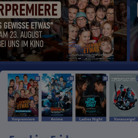
2D
2D
2D
Vorpremiere
Anime
Ladies Night
Voranzeige!