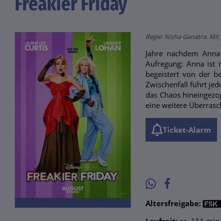
Freakier Friday
Regie: Nisha Ganatra. Mit 
Jahre nachdem Anna 
Aufregung: Anna ist m
begeistert von der b
Zwischenfall führt je
das Chaos hineingezog
eine weitere Überrasc
Ticket-Alarm
Altersfreigabe: