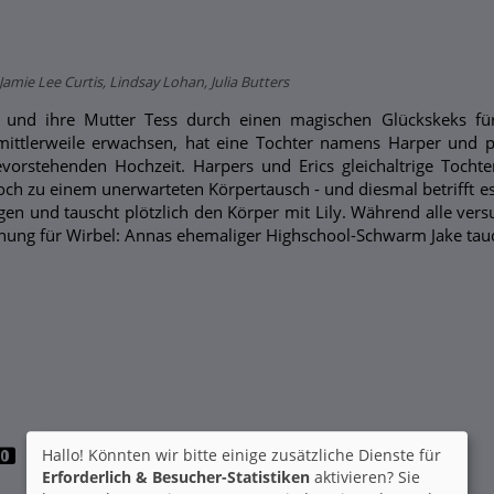
Jamie Lee Curtis, Lindsay Lohan, Julia Butters
und ihre Mutter Tess durch einen magischen Glückskeks für 
ittlerweile erwachsen, hat eine Tochter namens Harper und pla
evorstehenden Hochzeit. Harpers und Erics gleichaltrige Tocht
doch zu einem unerwarteten Körpertausch - und diesmal betrifft 
en und tauscht plötzlich den Körper mit Lily. Während alle ver
hung für Wirbel: Annas ehemaliger Highschool-Schwarm Jake tauc
Hallo! Könnten wir bitte einige zusätzliche Dienste für
Erforderlich & Besucher-Statistiken
aktivieren? Sie