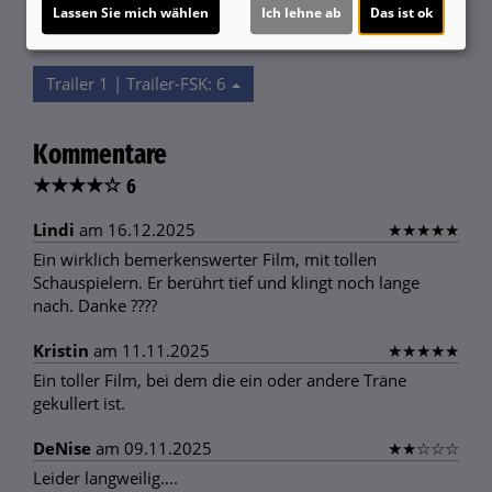
Lassen Sie mich wählen
Ich lehne ab
Das ist ok
Ja
Trailer 1 | Trailer-FSK: 6
Kommentare
★
★
★
★
☆
6
Lindi
am 16.12.2025
★
★
★
★
★
Ein wirklich bemerkenswerter Film, mit tollen
Schauspielern. Er berührt tief und klingt noch lange
nach. Danke ????
Kristin
am 11.11.2025
★
★
★
★
★
Ein toller Film, bei dem die ein oder andere Träne
gekullert ist.
DeNise
am 09.11.2025
★
★
☆
☆
☆
Leider langweilig….