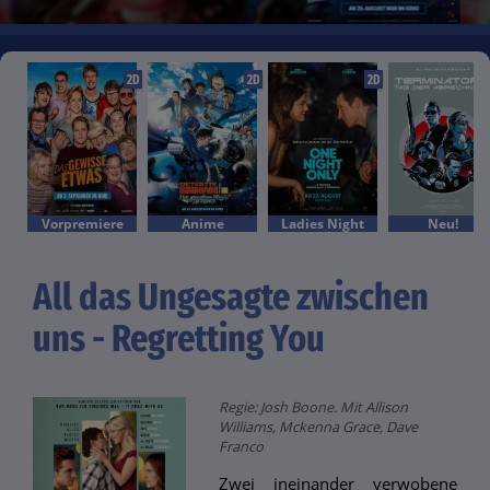
2D
2D
2D
Vorpremiere
Anime
Ladies Night
Neu!
All das Ungesagte zwischen
uns - Regretting You
Regie: Josh Boone. Mit Allison
Williams, Mckenna Grace, Dave
Franco
Zwei ineinander verwobene