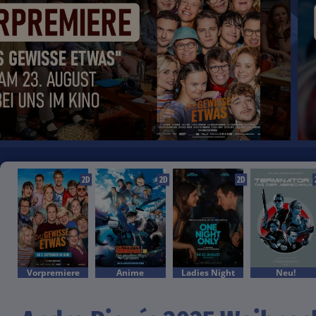
2D
2D
2D
Vorpremiere
Anime
Ladies Night
Neu!