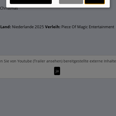
 Christmas
Land:
Niederlande 2025
Verleih:
Piece Of Magic Entertainment
n Sie von
Youtube (Trailer ansehen)
bereitgestellte externe Inhalt
Ja