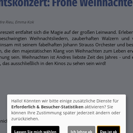
htskonzert: Frohe Weihnacht
ndre Rieu, Emma Kok
Jahreszeit entfaltet sich die Magie auf der großen Leinwand. Erle
eschwingten Weihnachtsliedern, zauberhaften Walzern und v
insam mit seinem fabelhaften Johann Strauss Orchester und b
n, die den majestätischen Klang von Weihnachten zum Leben erw
ung sein. Weihnachten ist Andres liebste Zeit des Jahres - und 
 das ausschließlich in den Kinos zu sehen sein wird!
Hallo! Könnten wir bitte einige zusätzliche Dienste für
Erforderlich & Besucher-Statistiken
aktivieren? Sie
können Ihre Zustimmung später jederzeit ändern oder
zurückziehen.
nicht bekannt
.
Lassen Sie mich wählen
Ich lehne ab
Das ist ok