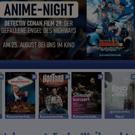
2D
2D
2D
2D
2
Konzerterlebnis
Konzerterlebnis
Konzerterlebnis
Neu!