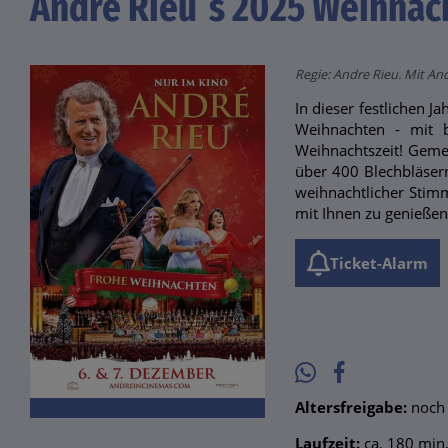
Andre Rieu´s 2025 Weihnac
Regie: Andre Rieu. Mit A
In dieser festlichen 
Weihnachten - mit b
Weihnachtszeit! Geme
über 400 Blechbläser
weihnachtlicher Stimm
mit Ihnen zu genießen,
Ticket-Alarm
Altersfreigabe:
noch 
Laufzeit:
ca. 180 min