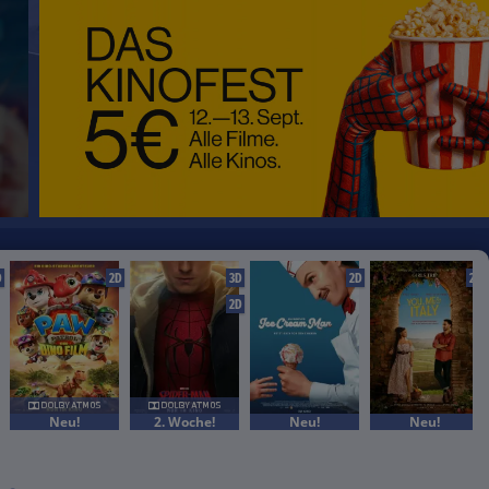
D
2D
3D
2D
2D
2D
Neu!
2. Woche!
Neu!
Neu!