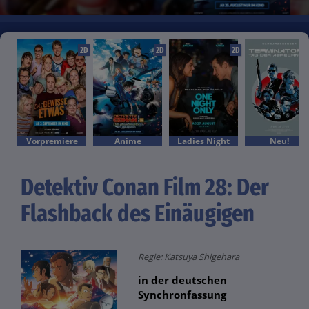
2D
2D
2D
Vorpremiere
Anime
Ladies Night
Neu!
Detektiv Conan Film 28: Der
Flashback des Einäugigen
Regie: Katsuya Shigehara
in der deutschen
Synchronfassung