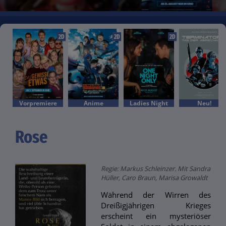
2D
2D
2D
Vorpremiere
Anime
Ladies Night
Neu!
Rose
Regie: Markus Schleinzer. Mit Sandra
Hüller, Caro Braun, Marisa Growaldt
Während der Wirren des
Dreißigjährigen Krieges
erscheint ein mysteriöser