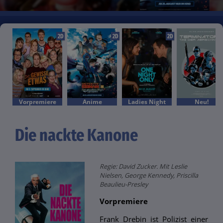
2D
2D
2D
Vorpremiere
Anime
Ladies Night
Neu!
Die nackte Kanone
Regie: David Zucker. Mit Leslie
Nielsen, George Kennedy, Priscilla
Beaulieu-Presley
Vorpremiere
Frank Drebin ist Polizist einer