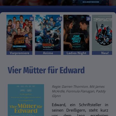
2D
2D
2D
Vorpremiere
Anime
Ladies Night
Neu!
Vier Mütter für Edward
Regie: Darren Thornton. Mit James
McArdle, Fionnula Flanagan, Paddy
Glynn
Edward, ein Schriftsteller in
seinen Dreißigern, steht kurz
vor dem lang ersehnten