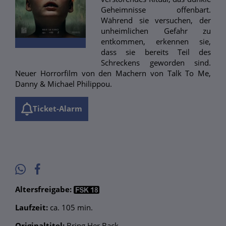
Geheimnisse offenbart.
Während sie versuchen, der
unheimlichen Gefahr zu
entkommen, erkennen sie,
dass sie bereits Teil des
Schreckens geworden sind.
Neuer Horrorfilm von den Machern von Talk To Me,
Danny & Michael Philippou.
Ticket-Alarm
Altersfreigabe:
Laufzeit:
ca. 105 min.
Originaltitel:
Bring Her Back