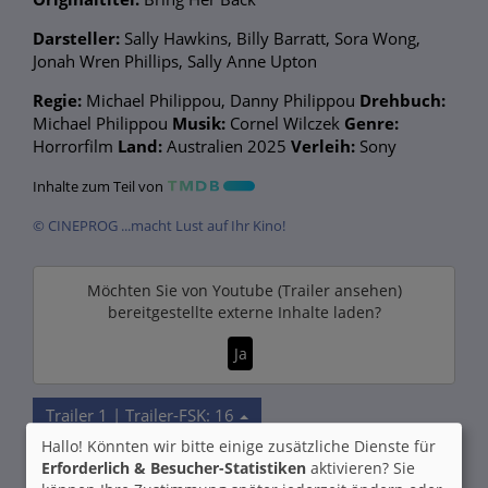
Darsteller:
Sally Hawkins, Billy Barratt, Sora Wong,
Jonah Wren Phillips, Sally Anne Upton
Regie:
Michael Philippou, Danny Philippou
Drehbuch:
Michael Philippou
Musik:
Cornel Wilczek
Genre:
Horrorfilm
Land:
Australien 2025
Verleih:
Sony
Inhalte zum Teil von
© CINEPROG ...macht Lust auf Ihr Kino!
Möchten Sie von
Youtube (Trailer ansehen)
bereitgestellte externe Inhalte laden?
Ja
Trailer 1 | Trailer-FSK: 16
Hallo! Könnten wir bitte einige zusätzliche Dienste für
Erforderlich & Besucher-Statistiken
aktivieren? Sie
Kommentare