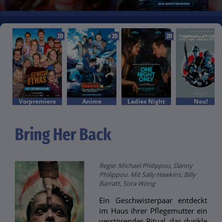
2D
2D
2D
Vorpremiere
Anime
Ladies Night
Neu!
Bring Her Back
Regie: Michael Philippou, Danny
Philippou. Mit Sally Hawkins, Billy
Barratt, Sora Wong
Ein Geschwisterpaar entdeckt
im Haus ihrer Pflegemutter ein
verstörendes Ritual, das dunkle